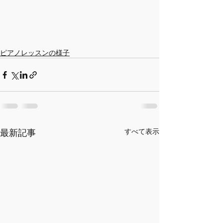
ピアノレッスンの様子
最新記事
すべて表示