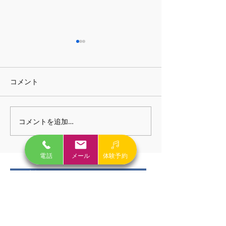
コメント
コメントを追加…
ピアノのレッスンの様子
本日のレッスン
です！かわいいですね～
す！
電話
メール
体験予約
無料体験レッスンはこちら
営業時間